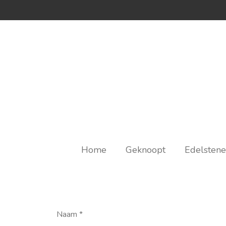
Ga
direct
naar
de
hoofdinhoud
Home
Geknoopt
Edelsten
Naam *