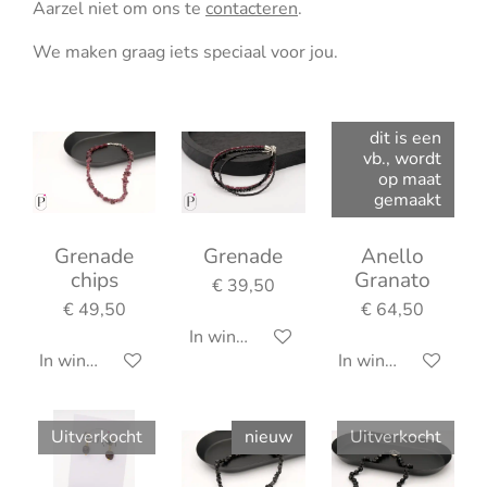
Aarzel niet om ons te
contacteren
.
We maken graag iets speciaal voor jou.
dit is een
vb., wordt
op maat
gemaakt
Grenade
Grenade
Anello
chips
Granato
€ 39,50
€ 49,50
€ 64,50
In winkelwagen
In winkelwagen
In winkelwagen
Uitverkocht
nieuw
Uitverkocht