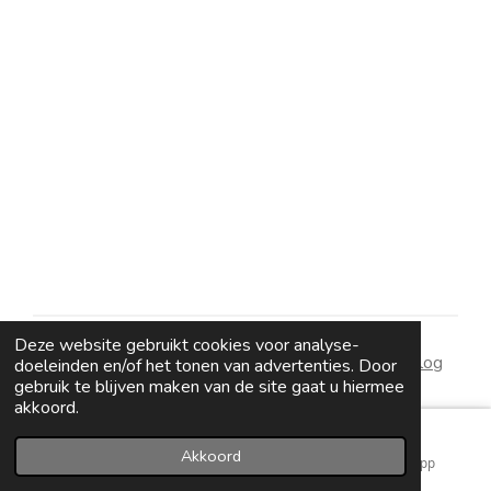
Deze website gebruikt cookies voor analyse-
algemene voorwaarden
|
wie zijn wij
|
contact
|
blog
doeleinden en/of het tonen van advertenties. Door
gebruik te blijven maken van de site gaat u hiermee
akkoord.
Akkoord
E-mailadres
Instagram
WhatsApp