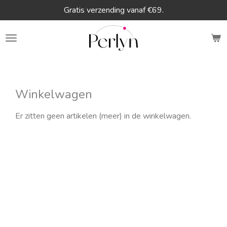
Gratis verzending vanaf €69.
Ga
direct
naar
de
hoofdinhoud
Winkelwagen
Er zitten geen artikelen (meer) in de winkelwagen.