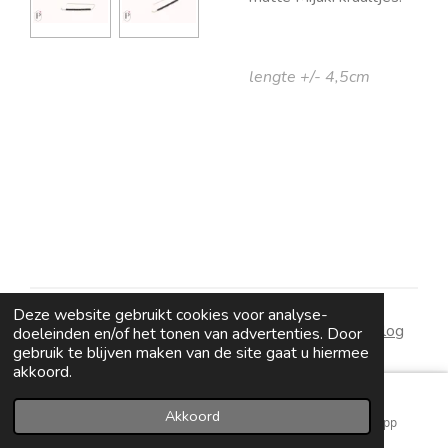
lengte +/- 4,5cm
Deze website gebruikt cookies voor analyse-
algemene voorwaarden
|
wie zijn wij
|
contact
|
blog
doeleinden en/of het tonen van advertenties. Door
gebruik te blijven maken van de site gaat u hiermee
akkoord.
Akkoord
E-mailadres
Instagram
WhatsApp