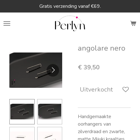
Gratis verzending vanaf €69.
Ga
direct
naar
de
hoofdinhoud
angolare nero
€ 39,50
Uitverkocht
Handgemaakte
oorhangers van
zilverdraad en zwarte,
matte Mijuki kraaltjes.