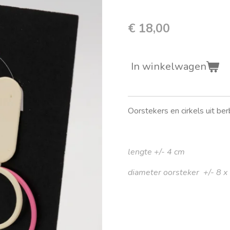
€ 18,00
In winkelwagen
Oorstekers en cirkels uit be
lengte +/- 4 cm
diameter oorsteker +/- 8 