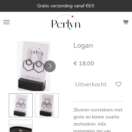
Gratis verzending vanaf €69.
Ga
direct
naar
de
hoofdinhoud
Logan
€ 18,00
Uitverkocht
Zilveren oorstekers met
grote en kleine zwarte
zeshoeken. Alle
materialen zijn van