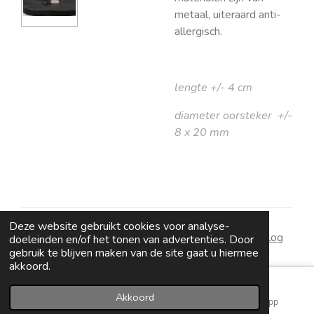
metaal, uiteraard anti-
allergisch.
lengte +/- 4 cm
diameter oorsteker +/-
8 x 20 mm
Deze website gebruikt cookies voor analyse-
algemene voorwaarden
|
wie zijn wij
|
contact
|
blog
doeleinden en/of het tonen van advertenties. Door
gebruik te blijven maken van de site gaat u hiermee
akkoord.
Akkoord
E-mailadres
Instagram
WhatsApp