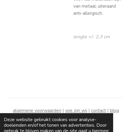
van metaal, uiteraard
anti-allergisch.
lengte +/- 2,3 cm
algemene voorwaarden
|
wie zijn wij
|
contact
|
blog
Deze website gebruikt cookies voor analyse-
doeleinden en/of het tonen van advertenties. Door
gebruik te blijven maken van de site gaat u hiermee