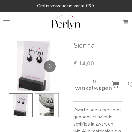
Gratis verzending vanaf €69.
Ga
direct
naar
de
hoofdinhoud
Sienna
€ 14,00
In
winkelwagen
Zwarte oorstekers met
gebogen blinkende
schijfjes in zwart en
wit. Alle materialen zijn