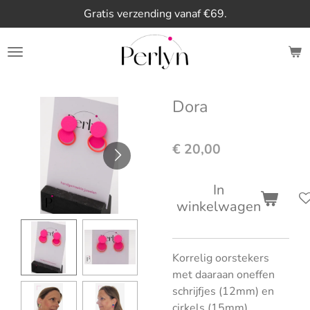
Gratis verzending vanaf €69.
Ga
direct
naar
de
hoofdinhoud
Dora
€ 20,00
In
winkelwagen
Korrelig oorstekers
met daaraan oneffen
schrijfjes (12mm) en
cirkels (15mm).