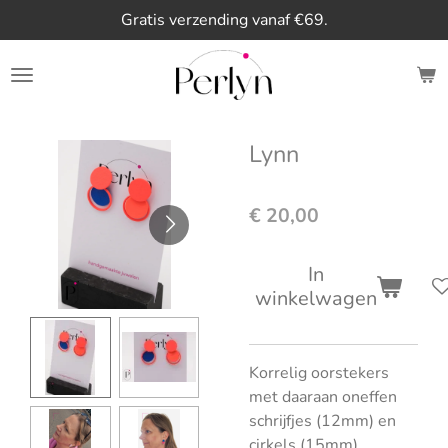
Gratis verzending vanaf €69.
Ga
direct
naar
de
hoofdinhoud
Lynn
€ 20,00
In
winkelwagen
Korrelig oorstekers
met daaraan oneffen
schrijfjes (12mm) en
cirkels (15mm).