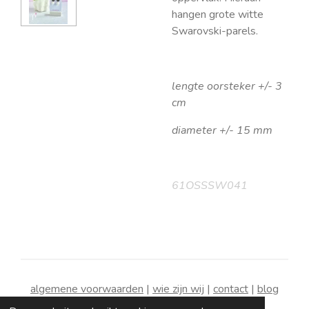
hangen grote witte
Swarovski-parels.
lengte oorsteker +/- 3
cm
diameter +/- 15 mm
61OSSSW041
algemene voorwaarden
|
wie zijn wij
|
contact
|
blog