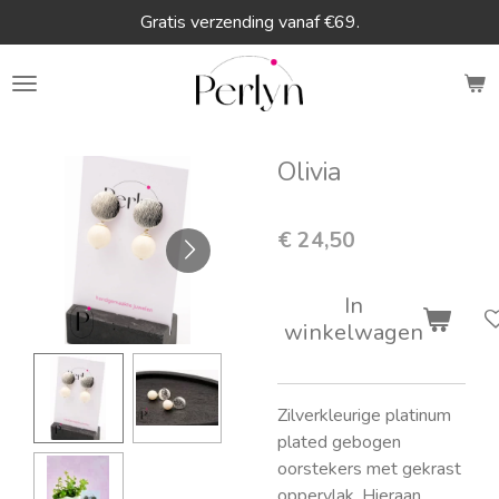
Gratis verzending vanaf €69.
Ga
direct
naar
de
hoofdinhoud
Olivia
€ 24,50
In
winkelwagen
Zilverkleurige platinum
plated gebogen
oorstekers met gekrast
oppervlak. Hieraan