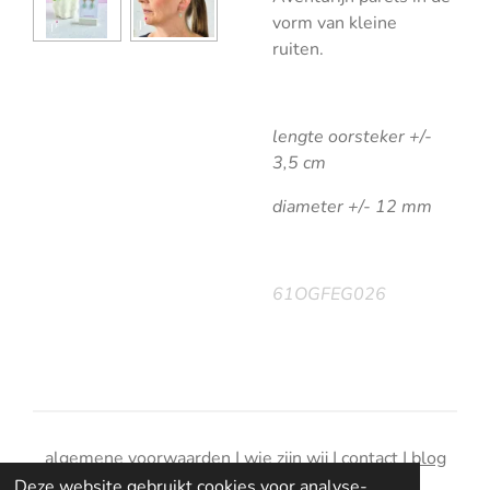
vorm van kleine
ruiten.
lengte oorsteker +/-
3,5 cm
diameter +/- 12 mm
61OGFEG026
algemene voorwaarden
|
wie zijn wij
|
contact
|
blog
Deze website gebruikt cookies voor analyse-