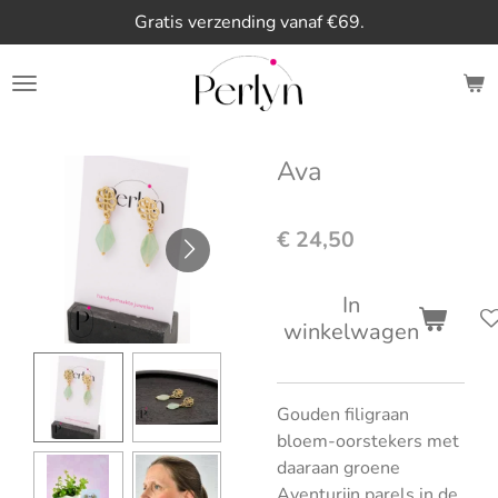
Gratis verzending vanaf €69.
Ga
direct
naar
de
hoofdinhoud
Ava
€ 24,50
In
winkelwagen
Gouden filigraan
bloem-oorstekers met
daaraan groene
Aventurijn parels in de