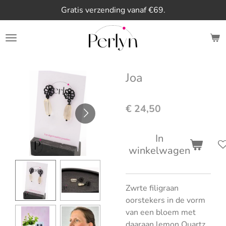
Gratis verzending vanaf €69.
Ga
direct
naar
de
hoofdinhoud
Joa
€ 24,50
In
winkelwagen
Zwrte filigraan
oorstekers in de vorm
van een bloem met
daaraan lemon Quartz