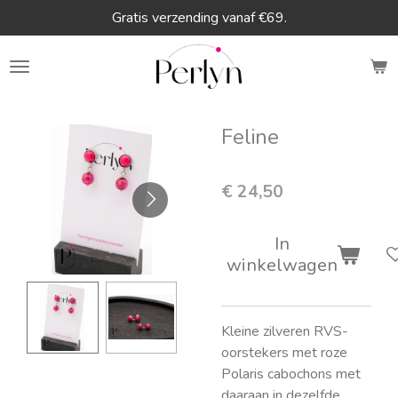
Gratis verzending vanaf €69.
Ga
direct
naar
de
hoofdinhoud
Feline
€ 24,50
In
winkelwagen
Kleine zilveren RVS-
oorstekers met roze
Polaris cabochons met
daaraan in dezelfde