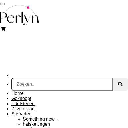
Ga
direct
naar
de
hoofdinhoud
Home
Geknoopt
Edelstenen
Zilverdraad
Sierraden
Something new...
halskettingen