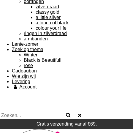
oorringen
zilverdraad
classy gold
a little silver
a touch of black
colour your life
ringen in zilverdraad
armbanden
Lente-zomer
Zoek op thema
Winter
Black is Beautifull
rose
Cadeaubon
Wie zijn wij
Levering
Account
Gratis verzending vanaf €69.