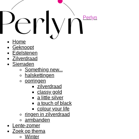
Perlyn
Home
Geknoopt
Edelstenen
Zilverdraad
Sierraden
Something new...
halskettingen
oorringen
zilverdraad
classy gold
a little silver
a touch of black
colour your life
ringen in zilverdraad
armbanden
Lente-zomer
Zoek op thema
Winter